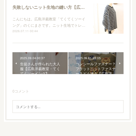
失敗しないニット生地の縫い方【広島洋裁教室・てくてくソーイング】
こんにちは。広島洋裁教室「てくてくソーイ
ング」のくにまさです。ニット生地でトレ…
2026.07.11 00:44
2025.09.04 00:37
2025.09.01 23:05
生徒さんが作られた大人
コンシールファスナー？
服【広島洋裁教室・てく
フラットニットファスナ
てくソーイング】
ー？どう違う【広島洋…
0
コメント