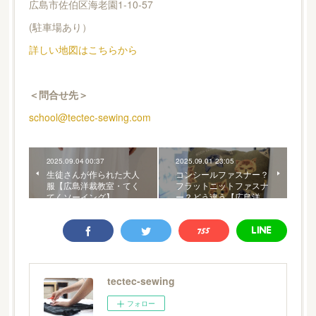
広島市佐伯区海老園1-10-57
(駐車場あり）
詳しい地図はこちらから
＜問合せ先＞
school@tectec-sewing.com
2025.09.04 00:37
2025.09.01 23:05
生徒さんが作られた大人
コンシールファスナー？
服【広島洋裁教室・てく
フラットニットファスナ
てくソーイング】
ー？どう違う【広島洋…
tectec-sewing
フォロー