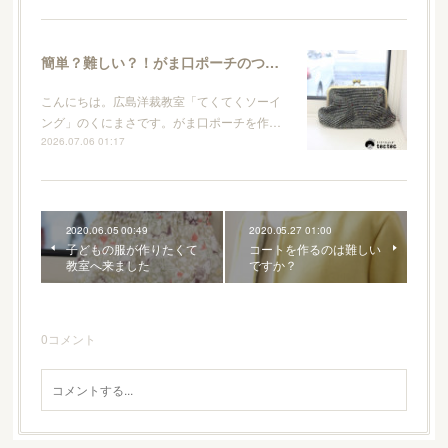
簡単？難しい？！がま口ポーチのつくり方【広島洋裁教室・てくてくソーイング】
こんにちは。広島洋裁教室「てくてくソーイ
ング」のくにまさです。がま口ポーチを作…
2026.07.06 01:17
2020.06.05 00:49
2020.05.27 01:00
子どもの服が作りたくて
コートを作るのは難しい
教室へ来ました
ですか？
0
コメント