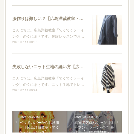
服作りは難しい？【広島洋裁教室・てくてくソーイング】
こんにちは。広島洋裁教室「てくてくソーイ
ング」のくにまさです。体験レッスンでお…
2026.07.14 00:36
失敗しないニット生地の縫い方【広島洋裁教室・てくてくソーイング】
こんにちは。広島洋裁教室「てくてくソーイ
ング」のくにまさです。ニット生地でトレ…
2026.07.11 00:44
2025.09.07 03:37
2025.09.05 01:19
ベッドカバーからお洋服
着物でアロハシャツ（オ
へ【広島洋裁教室・てく
ープンカラーシャツ）を
てくソーイング】
作る【広島洋裁教室・…