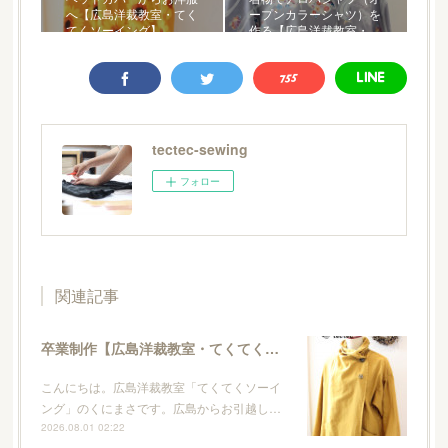
へ【広島洋裁教室・てく
ープンカラーシャツ）を
てくソーイング】
作る【広島洋裁教室・…
tectec-sewing
フォロー
関連記事
卒業制作【広島洋裁教室・てくてくソーイング】
こんにちは。広島洋裁教室「てくてくソーイ
ング」のくにまさです。広島からお引越し…
2026.08.01 02:22