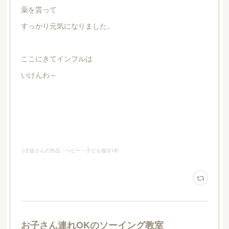
薬を貰って
すっかり元気になりました。
ここにきてインフルは
いけんわ～
├生徒さんの作品：ベビー・子ども服
(
218
)
お子さん連れOKのソーイング教室