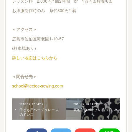
レッスン料 2,000円/1回2時間 or 1万円回数券/6回
お洋服制作時のみ 糸代300円/1着
＜アクセス＞
広島市佐伯区海老園1-10-57
(駐車場あり）
詳しい地図はこちらから
＜問合せ先＞
school@tectec-sewing.com
2018.12.17 04:19
2018.12.10 04:22
子ども用ベージュレース
裏地付きポーチの作り方
のドレス