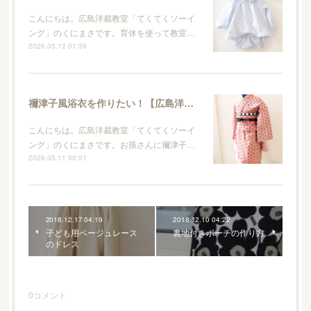
こんにちは。広島洋裁教室「てくてくソーイ
ング」のくにまさです。育休を使って教室…
2026.05.12 01:39
禰津子風浴衣を作りたい！【広島洋裁教室・てくてくソーイング】
こんにちは。広島洋裁教室「てくてくソーイ
ング」のくにまさです。お孫さんに禰津子…
2026.05.11 00:51
2018.12.17 04:19
2018.12.10 04:22
子ども用ベージュレース
裏地付きポーチの作り方
のドレス
0
コメント