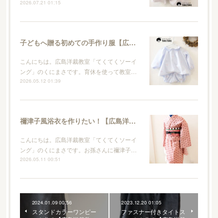
2026.07.21 01:15
子どもへ贈る初めての手作り服【広島洋裁教室・てくてくソーイング】
こんにちは。広島洋裁教室「てくてくソーイ
ング」のくにまさです。育休を使って教室…
2026.05.12 01:39
禰津子風浴衣を作りたい！【広島洋裁教室・てくてくソーイング】
こんにちは。広島洋裁教室「てくてくソーイ
ング」のくにまさです。お孫さんに禰津子…
2026.05.11 00:51
2024.01.09 00:56
2023.12.20 01:05
スタンドカラーワンピー
ファスナー付きタイトス