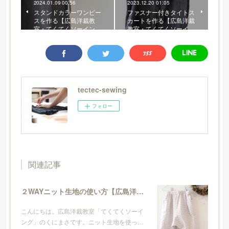
2024.01.09 00:56
2023.12.20 01:05
スタンドカラーワンピー
ファスナー付きタイトス
スを作る【広島洋裁教
カートを作る【広島洋裁
室・てくてくソーイン…
教室・てくてくソーイ…
tectec-sewing
フォロー
関連記事
２WAYニット生地の使い方【広島洋裁教室・てくてくソーイング】
こんにちは。広島洋裁教室「てくてくソーイ
ング」のくにまさです。ニット生地を使っ…