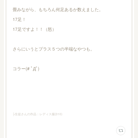
畳みながら、もちろん何足あるか数えました。
17足！
17足ですよ！！（怒）
さらにいうとプラス５つの半端なやつも。
コラー(# ﾟДﾟ)
├生徒さんの作品：レディス服
(
310
)