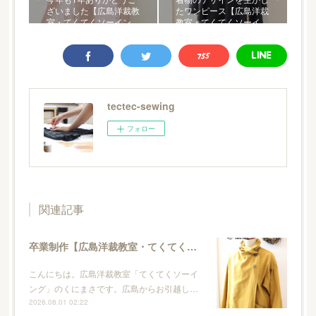
ざいました【広島洋裁教
たワンピース【広島洋裁
室・てくてくソーイン…
教室・てくてくソーイ…
tectec-sewing
フォロー
関連記事
卒業制作【広島洋裁教室・てくてくソーイング】
こんにちは。広島洋裁教室「てくてくソーイ
ング」のくにまさです。広島からお引越し…
2026.08.01 02:22