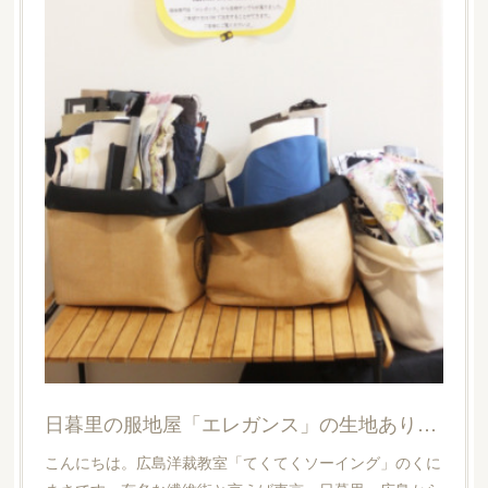
日暮里の服地屋「エレガンス」の生地あります【広島洋裁教室・てくてくソーイング】
こんにちは。広島洋裁教室「てくてくソーイング」のくに