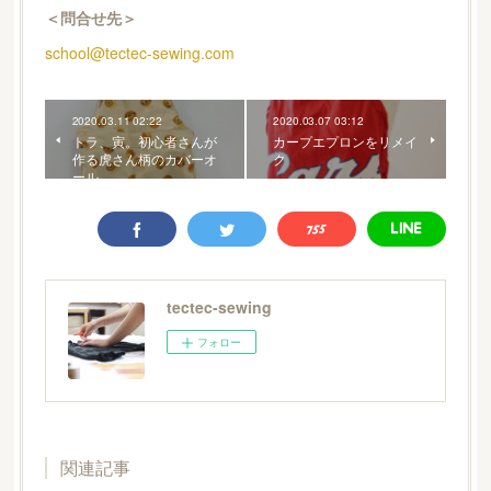
＜問合せ先＞
school@tectec-sewing.com
2020.03.11 02:22
2020.03.07 03:12
トラ、寅。初心者さんが
カープエプロンをリメイ
作る虎さん柄のカバーオ
ク
ール
tectec-sewing
フォロー
関連記事