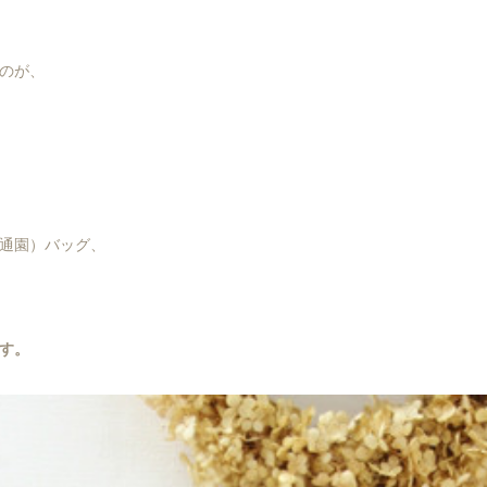
のが、
通園）バッグ、
す。