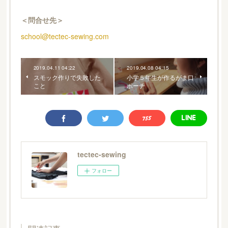
＜問合せ先＞
school@tectec-sewing.com
2019.04.11 04:22
2019.04.08 04:15
スモック作りで失敗した
小学５年生が作るがま口
こと
ポーチ
tectec-sewing
フォロー