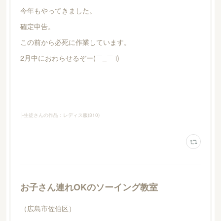
今年もやってきました。
確定申告。
この前から必死に作業しています。
2月中におわらせるぞー(￣_￣ i)
├生徒さんの作品：レディス服
(
310
)
お子さん連れOKのソーイング教室
（広島市佐伯区）