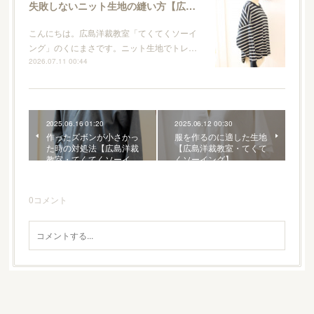
失敗しないニット生地の縫い方【広島洋裁教室・てくてくソーイング】
こんにちは。広島洋裁教室「てくてくソーイ
ング」のくにまさです。ニット生地でトレ…
2026.07.11 00:44
2025.06.16 01:20
2025.06.12 00:30
作ったズボンが小さかっ
服を作るのに適した生地
た時の対処法【広島洋裁
【広島洋裁教室・てくて
教室・てくてくソーイ…
くソーイング】
0
コメント