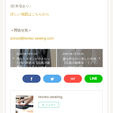
(駐車場あり）
詳しい地図はこちらから
＜問合せ先＞
school@tectec-sewing.com
2025.06.16 01:20
2025.06.12 00:30
作ったズボンが小さかっ
服を作るのに適した生地
た時の対処法【広島洋裁
【広島洋裁教室・てくて
教室・てくてくソーイ…
くソーイング】
tectec-sewing
フォロー