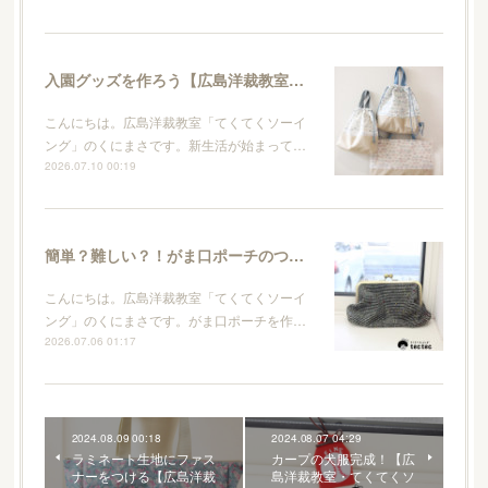
入園グッズを作ろう【広島洋裁教室・てくてくソーイング】
こんにちは。広島洋裁教室「てくてくソーイ
ング」のくにまさです。新生活が始まって…
2026.07.10 00:19
簡単？難しい？！がま口ポーチのつくり方【広島洋裁教室・てくてくソーイング】
こんにちは。広島洋裁教室「てくてくソーイ
ング」のくにまさです。がま口ポーチを作…
2026.07.06 01:17
2024.08.09 00:18
2024.08.07 04:29
ラミネート生地にファス
カープの犬服完成！【広
ナーをつける【広島洋裁
島洋裁教室・てくてくソ