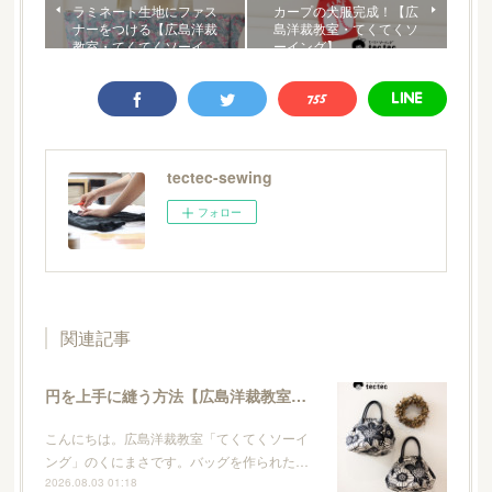
ラミネート生地にファス
カープの犬服完成！【広
ナーをつける【広島洋裁
島洋裁教室・てくてくソ
教室・てくてくソーイ…
ーイング】
tectec-sewing
フォロー
関連記事
円を上手に縫う方法【広島洋裁教室・てくてくソーイング】
こんにちは。広島洋裁教室「てくてくソーイ
ング」のくにまさです。バッグを作られた…
2026.08.03 01:18