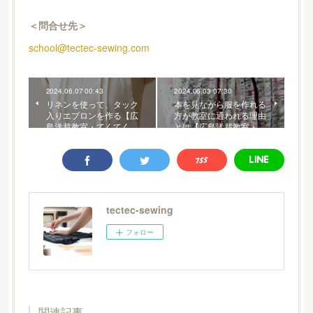
＜問合せ先＞
school@tectec-sewing.com
2024.06.07 00:43
2024.06.03 07:30
リネンを使って、タック
本を見ながら服を作れる
入りエプロンを作る【広
方が教室に通われる理由
島洋裁教室・てくてく…
とは【広島洋裁教室・…
tectec-sewing
フォロー
関連記事