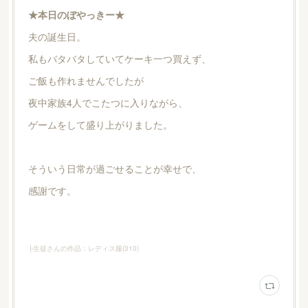
★本日のぼやっきー★
夫の誕生日。
私もバタバタしていてケーキ一つ買えず、
ご飯も作れませんでしたが
夜中家族4人でこたつに入りながら、
ゲームをして盛り上がりました。
そういう日常が過ごせることが幸せで、
感謝です。
├生徒さんの作品：レディス服
(
310
)