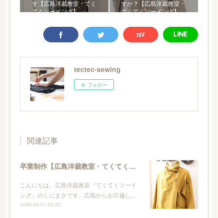
す【広島洋裁教室・てく
すか？【広島洋裁教室・
てくソーイング】
てくてくソーイング】
tectec-sewing
フォロー
関連記事
卒業制作【広島洋裁教室・てくてくソーイング】
こんにちは。広島洋裁教室「てくてくソーイ
ング」のくにまさです。広島からお引越し…
2026.08.01 02:22