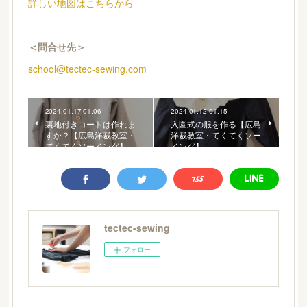
詳しい地図はこちらから
＜問合せ先＞
school@tectec-sewing.com
2024.01.17 01:06
2024.01.12 01:15
裏地付きコートは作れま
入園式の服を作る【広島
すか？【広島洋裁教室・
洋裁教室・てくてくソー
てくてくソーイング】
イング】
tectec-sewing
フォロー