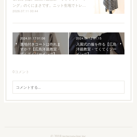
ング」のくにまさです。ニット生地でトレ…
2026.07.11 00:44
2024.01.17 01:06
2024.01.12 01:15
裏地付きコートは作れま
入園式の服を作る【広島
すか？【広島洋裁教室・
洋裁教室・てくてくソー
てくてくソーイング】
イング】
0
コメント
© 2018 tectecsewing inc.