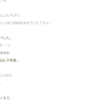
ころ、
にぶら下げて、
いっぱい詰め込まれていたＴさん。
つした。
で・・）
るのか
込む子供達。
こられた
。
くなり、