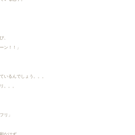
び、
ーン！！」
ているんでしょう。。。
リ。。。
フリ」
和なはず。