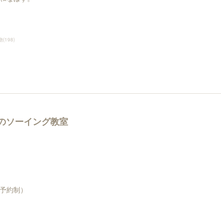
物
(
198
)
のソーイング教室
予約制）