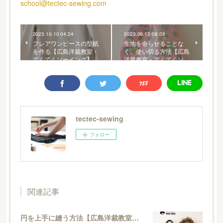
school@tectec-sewing.com
2023.10.10 04:24
2023.09.13 08:08
フレアワンピースの型紙
生地を余らせることな
を作る【広島洋裁教室・
く、使い切る方法【広島
てくてくソーイング】
洋裁教室・てくてくソ…
tectec-sewing
フォロー
関連記事
円を上手に縫う方法【広島洋裁教室・てくてくソーイング】