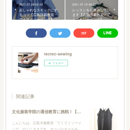
2021.07.28 02:02
2021.07.19 06:10
おしゃれなスモックにす
レッスンをお休みしてい
るコツ【広島洋裁教室・
ます【広島洋裁教室・て
てくてくソーイング】
くてくソーイング】
tectec-sewing
フォロー
関連記事
文化服装学院の通信教育に挑戦！【広島洋裁教室・てくてくソーイング】
こんにちは。広島洋裁教室「てくてくソーイ
ング」のくにまさです。オーバーオールを…