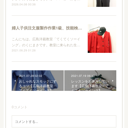
2026.04.08 00:36
婦人子供注文服製作作業1級、技能検定に向けて【広島洋裁教室・てくてくソーイング】
こんにちは。広島洋裁教室「てくてくソーイ
ング」のくにまさです。教室に来られた生…
2021.06.29 01:26
2021.07.28 02:02
2021.07.19 06:10
おしゃれなスモックにす
レッスンをお休みしてい
るコツ【広島洋裁教室・
ます【広島洋裁教室・て
てくてくソーイング】
くてくソーイング】
0
コメント