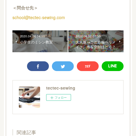
＜問合せ先＞
school@tectec-sewing.com
2020.04.06 04:11
2020.04.02 07:35
小学生のミシン教室
大人服→こども服へリメ
イク。糸を全部ほどく？
tectec-sewing
フォロー
関連記事