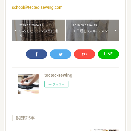
school@tectec-sewing.com
2019.08.20 04:21
2019.08.09 04:29
いろんなミシン教室に通
１日通しでのレッスン
う
tectec-sewing
フォロー
関連記事