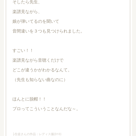
そしたら先生、
楽譜見ながら、
娘が弾いてるのを聞いて
音間違いを３つも見つけられました。
すごい！！
楽譜見ながら音聴くだけで
どこが違うかがわかるなんて。
（先生も知らない曲なのに）
ほんとに脱帽！！
プロってこういうことなんだな～。
├生徒さんの作品：レディス服
(
310
)