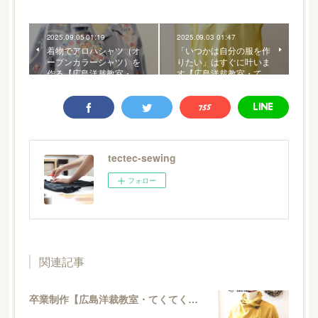
2025.09.05 01:19
2025.09.03 01:47
着物でアロハシャツ（オ
「いつかは自分の服を作
ープンカラーシャツ）を
りたい」はすぐに叶いま
作る【広島洋裁教室・…
す【広島洋裁教室・て…
tectec-sewing
フォロー
関連記事
卒業制作【広島洋裁教室・てくてくソーイング】