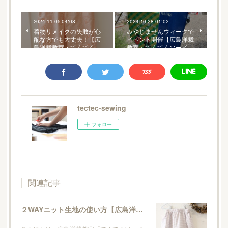
2024.11.05 04:08
2024.10.28 01:02
着物リメイクの失敗が心
みやじませんウィークで
配な方でも大丈夫！【広
イベント開催【広島洋裁
島洋裁教室・てくてく…
教室・てくてくソーイ…
tectec-sewing
フォロー
関連記事
２WAYニット生地の使い方【広島洋裁教室・てくてくソーイング】