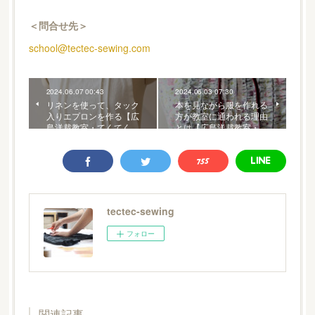
＜問合せ先＞
school@tectec-sewing.com
2024.06.07 00:43
2024.06.03 07:30
リネンを使って、タック
本を見ながら服を作れる
入りエプロンを作る【広
方が教室に通われる理由
島洋裁教室・てくてく…
とは【広島洋裁教室・…
tectec-sewing
フォロー
関連記事