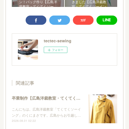
ン！バッグ作り【広島洋
きました【広島洋裁教
裁教室・てくてくソー…
室・てくてくソーイン…
tectec-sewing
フォロー
関連記事
卒業制作【広島洋裁教室・てくてくソーイング】
こんにちは。広島洋裁教室「てくてくソーイ
ング」のくにまさです。広島からお引越し…
2026.08.01 02:22