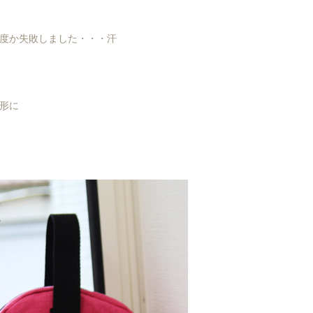
度か失敗しました・・・汗
形に