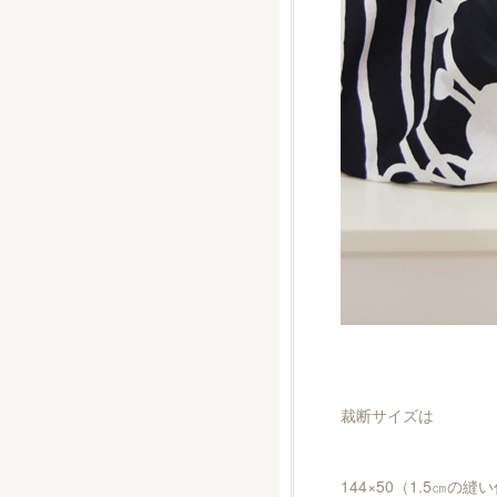
裁断サイズは
144×50（1.5㎝の縫