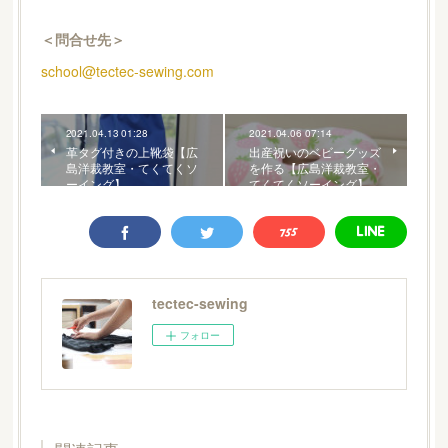
＜問合せ先＞
school@tectec-sewing.com
2021.04.13 01:28
2021.04.06 07:14
革タグ付きの上靴袋【広
出産祝いのベビーグッズ
島洋裁教室・てくてくソ
を作る【広島洋裁教室・
ーイング】
てくてくソーイング】
tectec-sewing
フォロー