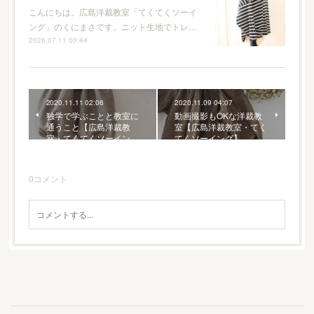
こんにちは。広島洋裁教室「てくてくソーイ
ング」のくにまさです。ニット生地でトレ…
2026.07.11 00:44
2020.11.11 02:06
2020.11.09 04:07
独学で学ぶことと教室に
動画撮影もOKな洋裁教
通うこと【広島洋裁教
室【広島洋裁教室・てく
室・てくてくソーイン…
てくソーイング】
0
コメント