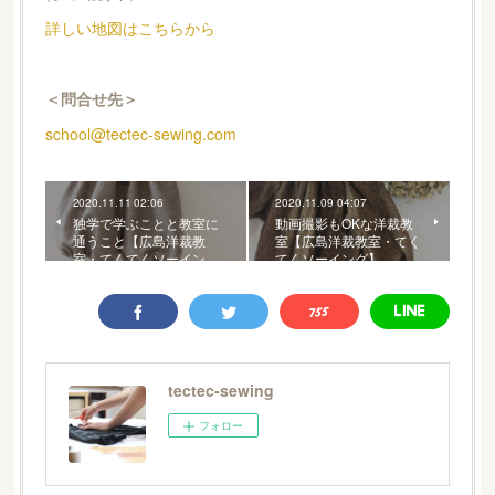
詳しい地図はこちらから
＜問合せ先＞
school@tectec-sewing.com
2020.11.11 02:06
2020.11.09 04:07
独学で学ぶことと教室に
動画撮影もOKな洋裁教
通うこと【広島洋裁教
室【広島洋裁教室・てく
室・てくてくソーイン…
てくソーイング】
tectec-sewing
フォロー